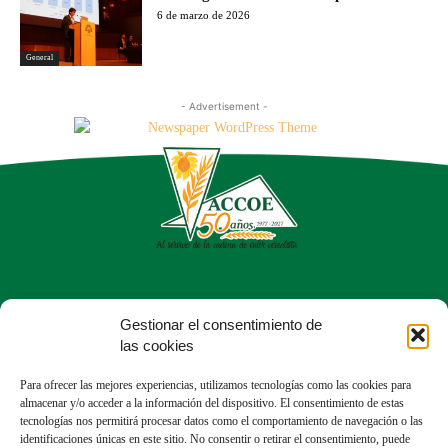
6 de marzo de 2026
General
- Advertisement -
Calle del Dr. Fleming, 56, Chamartín
Gestionar el consentimiento de
28036 Madrid
las cookies
913 50 43 05
Para ofrecer las mejores experiencias, utilizamos tecnologías como las cookies para
almacenar y/o acceder a la información del dispositivo. El consentimiento de estas
tecnologías nos permitirá procesar datos como el comportamiento de navegación o las
identificaciones únicas en este sitio. No consentir o retirar el consentimiento, puede