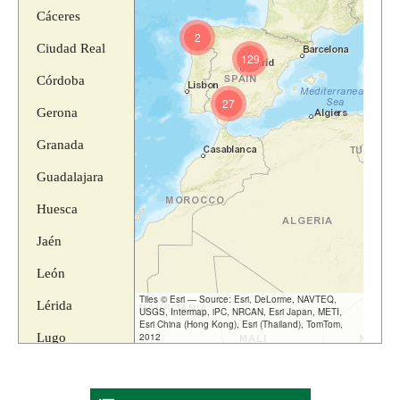
Cáceres
2
Ciudad Real
129
Córdoba
27
Gerona
Granada
Guadalajara
Huesca
Jaén
León
Tiles © Esri — Source: Esri, DeLorme, NAVTEQ,
Lérida
USGS, Intermap, iPC, NRCAN, Esri Japan, METI,
Esri China (Hong Kong), Esri (Thailand), TomTom,
Lugo
2012
Madrid