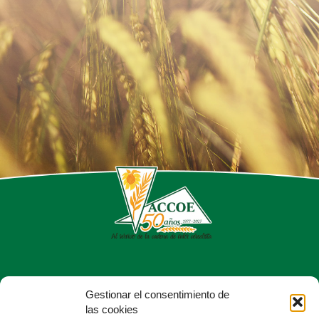
Teruel
Toledo
Valencia
Valladolid
Zamora
Zaragoza
Calle del Dr. Fleming, 56, Chamartín
Gestionar el consentimiento de
28036 Madrid
las cookies