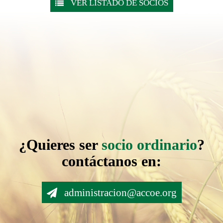
Málaga
VER LISTADO DE SOCIOS
Murcia
Navarra
Palencia
Pontevedra
Rioja (La
Rioja)
Salamanca
Santander
¿Quieres ser
socio ordinario
?
Segovia
contáctanos en:
Sevilla
Soria
administracion@accoe.org
Tarragona