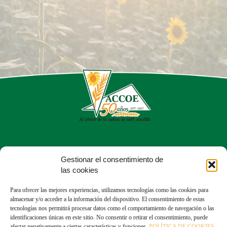
Calle del Dr. Fleming, 56, Chamartín
Gestionar el consentimiento de
28036 Madrid
las cookies
913 50 43 05
Para ofrecer las mejores experiencias, utilizamos tecnologías como las cookies para
almacenar y/o acceder a la información del dispositivo. El consentimiento de estas
tecnologías nos permitirá procesar datos como el comportamiento de navegación o las
identificaciones únicas en este sitio. No consentir o retirar el consentimiento, puede
afectar negativamente a ciertas características y funciones.
POLÍTICA DE COOKIES