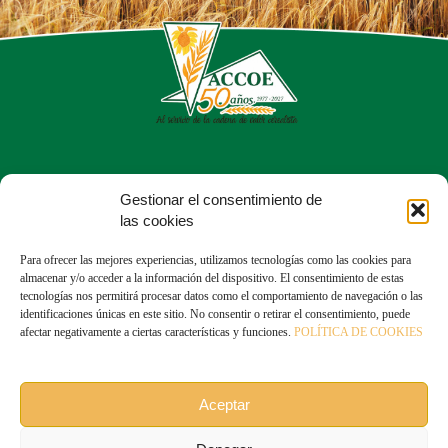
Calle del Dr. Fleming, 56, Chamartín
Gestionar el consentimiento de
28036 Madrid
las cookies
913 50 43 05
Para ofrecer las mejores experiencias, utilizamos tecnologías como las cookies para
almacenar y/o acceder a la información del dispositivo. El consentimiento de estas
tecnologías nos permitirá procesar datos como el comportamiento de navegación o las
identificaciones únicas en este sitio. No consentir o retirar el consentimiento, puede
afectar negativamente a ciertas características y funciones.
POLÍTICA DE COOKIES
Linkedin: ACCOE
Aceptar