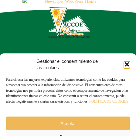
Calle del Dr. Fleming, 56, Chamartín
Gestionar el consentimiento de
28036 Madrid
las cookies
913 50 43 05
Para ofrecer las mejores experiencias, utilizamos tecnologías como las cookies para
almacenar y/o acceder a la información del dispositivo. El consentimiento de estas
tecnologías nos permitirá procesar datos como el comportamiento de navegación o las
identificaciones únicas en este sitio. No consentir o retirar el consentimiento, puede
afectar negativamente a ciertas características y funciones.
POLÍTICA DE COOKIES
Linkedin: ACCOE
Aceptar